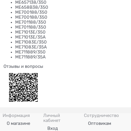
ME657138/350
ME658B38/350
ME700188/350
ME700188/350
ME701188/350
ME701188/350
ME71013E/350
ME71013E/35A
ME71083E/350
ME71083E/35A
ME711889/350
ME711889/35A
Отзывы и вопросы
Информация
Личный
Сотрудничество
кабинет
О магазине
Оптовикам
Вход