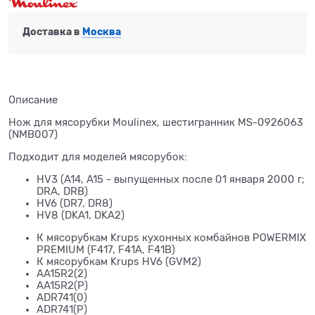
Доставка в
Москва
Описание
Нож для мясорубки Moulinex, шестигранник MS-0926063
(NMB007)
Подходит для моделей мясорубок:
HV3 (A14, A15 - выпущенных после 01 января 2000 г;
DRA, DRB)
HV6 (DR7, DR8)
HV8 (DKA1, DKA2)
К мясорубкам Krups кухонных комбайнов POWERMIX
PREMIUM (F417, F41A, F41B)
К мясорубкам Krups HV6 (GVM2)
AA15R2(2)
AA15R2(P)
ADR741(0)
ADR741(P)