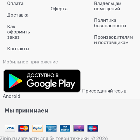
Оплата
Владельцам
Оферта
помещений
Доставка
Политика
безопасности
Как
оформить
заказ
Производителям
и поставщикам
Контакты
Мобильное приложение
Присоединяйтесь в
Android
Мы принимаем
Zipin.ru запчасти для бытовой техники
© 2026