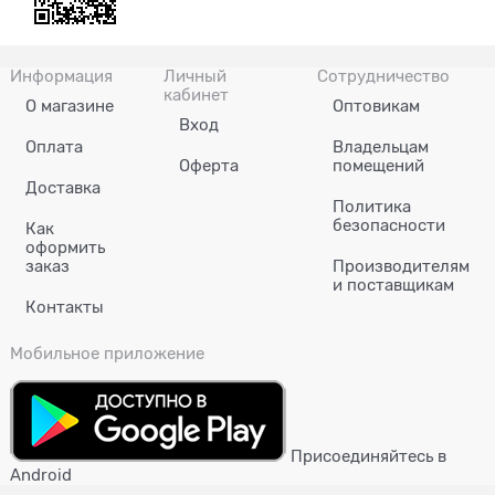
Информация
Личный
Сотрудничество
кабинет
О магазине
Оптовикам
Вход
Оплата
Владельцам
Оферта
помещений
Доставка
Политика
безопасности
Как
оформить
заказ
Производителям
и поставщикам
Контакты
Мобильное приложение
Присоединяйтесь в
Android