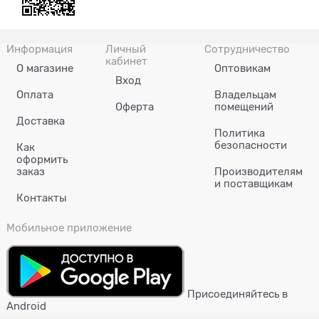
Информация
Личный
Сотрудничество
кабинет
О магазине
Оптовикам
Вход
Оплата
Владельцам
Оферта
помещений
Доставка
Политика
безопасности
Как
оформить
заказ
Производителям
и поставщикам
Контакты
Мобильное приложение
Присоединяйтесь в
Android