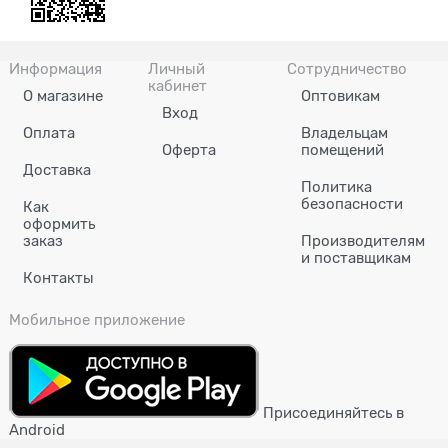
Информация
Личный
Сотрудничество
кабинет
О магазине
Оптовикам
Вход
Оплата
Владельцам
Оферта
помещений
Доставка
Политика
безопасности
Как
оформить
заказ
Производителям
и поставщикам
Контакты
Мобильное приложение
Присоединяйтесь в
Android