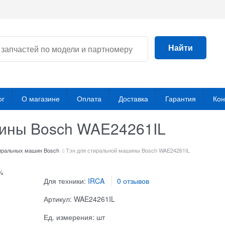
Найти
ог
О магазине
Оплата
Доставка
Гарантия
Кон
шины Bosch WAE24261IL
иральных машин Bosch
Тэн для стиральной машины Bosch WAE24261IL
%
Для техники:
IRCA
0 отзывов
Артикул:
WAE24261IL
Ед. измерения:
шт