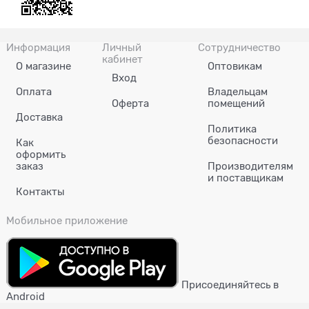
Информация
Личный
Сотрудничество
кабинет
О магазине
Оптовикам
Вход
Оплата
Владельцам
Оферта
помещений
Доставка
Политика
безопасности
Как
оформить
заказ
Производителям
и поставщикам
Контакты
Мобильное приложение
Присоединяйтесь в
Android