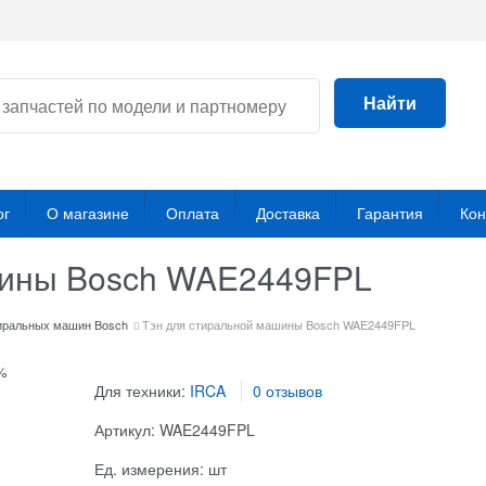
Найти
ог
О магазине
Оплата
Доставка
Гарантия
Кон
шины Bosch WAE2449FPL
иральных машин Bosch
Тэн для стиральной машины Bosch WAE2449FPL
%
Для техники:
IRCA
0 отзывов
Артикул:
WAE2449FPL
Ед. измерения:
шт