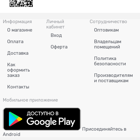
Информация
Личный
Сотрудничество
кабинет
О магазине
Оптовикам
Вход
Оплата
Владельцам
Оферта
помещений
Доставка
Политика
безопасности
Как
оформить
заказ
Производителям
и поставщикам
Контакты
Мобильное приложение
Присоединяйтесь в
Android