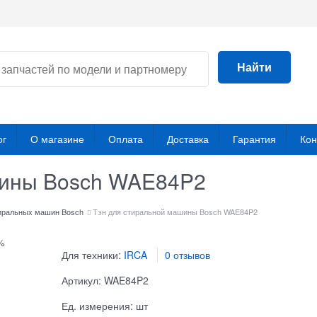
Найти
ог
О магазине
Оплата
Доставка
Гарантия
Кон
шины Bosch WAE84P2
иральных машин Bosch
Тэн для стиральной машины Bosch WAE84P2
%
Для техники:
IRCA
0 отзывов
Артикул:
WAE84P2
Ед. измерения:
шт