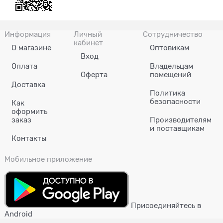
Информация
Личный
Сотрудничество
кабинет
О магазине
Оптовикам
Вход
Оплата
Владельцам
Оферта
помещений
Доставка
Политика
безопасности
Как
оформить
заказ
Производителям
и поставщикам
Контакты
Мобильное приложение
Присоединяйтесь в
Android