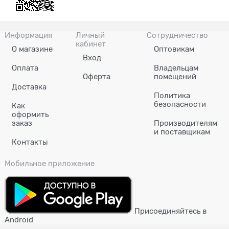
Информация
Личный
Сотрудничество
кабинет
О магазине
Оптовикам
Вход
Оплата
Владельцам
Оферта
помещений
Доставка
Политика
безопасности
Как
оформить
заказ
Производителям
и поставщикам
Контакты
Мобильное приложение
Присоединяйтесь в
Android