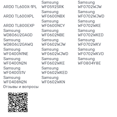
Samsung
Samsung
ARDO TL600X-1PL
WF0592SRK
WF0702WJW
Samsung
Samsung
ARDO TL600XPL
WF0600NBX
WF0702WJWD
Samsung
Samsung
ARDO TL800EXP
WF0600NCY
WF0702WKE
Samsung
Samsung
Samsung
WD806U2GAGD
WF0602NBE
WF0702WKED
Samsung
Samsung
Samsung
WD806U2GAWQ
WF0602WJW
WF0702WKV
Samsung
Samsung
Samsung
WF0400N1NE
WF0602WJWD
WF0702WKVD
Samsung
Samsung
Samsung
WF0400N2N
WF0602WKE
WF0804Y8E
Samsung
Samsung
WF0400S1V
WF0602WKED
Samsung
Samsung
WF0408N2N
WF0602WKN
Отзывы и вопросы