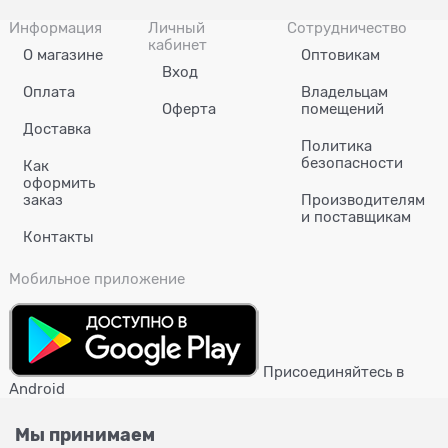
Информация
Личный
Сотрудничество
кабинет
О магазине
Оптовикам
Вход
Оплата
Владельцам
Оферта
помещений
Доставка
Политика
безопасности
Как
оформить
заказ
Производителям
и поставщикам
Контакты
Мобильное приложение
Присоединяйтесь в
Android
Мы принимаем