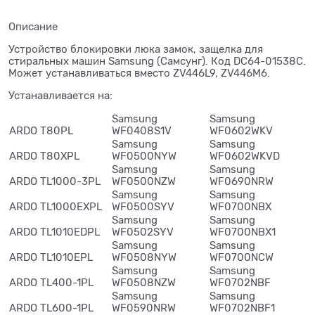
Описание
Устройство блокировки люка замок, защелка для
стиральных машин Samsung (Самсунг). Код DC64-01538C.
Может устанавливаться вместо ZV446L9, ZV446M6.
Устанавливается на:
Samsung
Samsung
ARDO T80PL
WF0408S1V
WF0602WKV
Samsung
Samsung
ARDO T80XPL
WF0500NYW
WF0602WKVD
Samsung
Samsung
ARDO TL1000-3PL
WF0500NZW
WF0690NRW
Samsung
Samsung
ARDO TL1000EXPL
WF0500SYV
WF0700NBX
Samsung
Samsung
ARDO TL1010EDPL
WF0502SYV
WF0700NBX1
Samsung
Samsung
ARDO TL1010EPL
WF0508NYW
WF0700NCW
Samsung
Samsung
ARDO TL400-1PL
WF0508NZW
WF0702NBF
Samsung
Samsung
ARDO TL600-1PL
WF0590NRW
WF0702NBF1